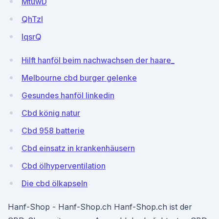
MtuwD
QhTzl
lqsrQ
Hilft hanföl beim nachwachsen der haare_
Melbourne cbd burger gelenke
Gesundes hanföl linkedin
Cbd könig natur
Cbd 958 batterie
Cbd einsatz in krankenhäusern
Cbd ölhyperventilation
Die cbd ölkapseln
Hanf-Shop - Hanf-Shop.ch Hanf-Shop.ch ist der