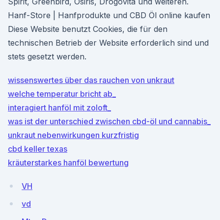
Spirit, Greenbird, Osiris, Drogovita und weiteren.
Hanf-Store | Hanfprodukte und CBD Öl online kaufen
Diese Website benutzt Cookies, die für den
technischen Betrieb der Website erforderlich sind und
stets gesetzt werden.
wissenswertes über das rauchen von unkraut
welche temperatur bricht ab_
interagiert hanföl mit zoloft_
was ist der unterschied zwischen cbd-öl und cannabis_
unkraut nebenwirkungen kurzfristig
cbd keller texas
kräuterstarkes hanföl bewertung
VH
vd