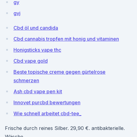
gy
gvj
Cbd öl und candida
Cbd cannabis tropfen mit honig und vitaminen
Honigsticks vape thc
Cbd vape gold
Beste topische creme gegen gürtelrose
schmerzen
Ash cbd vape pen kit
Innovet purcbd bewertungen
Wie schnell arbeitet cbd-tee_
Frische durch reines Silber. 29,90 €. antibakterielle.
Wäsche.