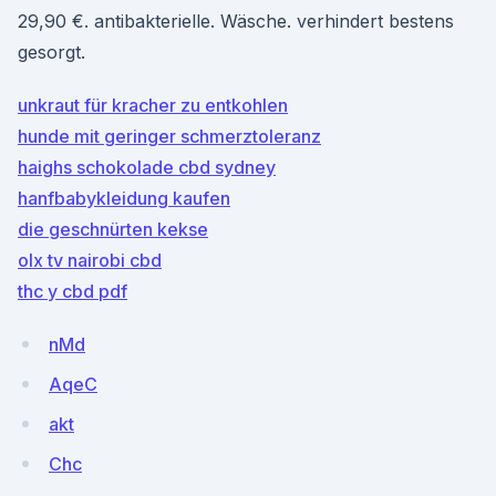
29,90 €. antibakterielle. Wäsche. verhindert bestens
gesorgt.
unkraut für kracher zu entkohlen
hunde mit geringer schmerztoleranz
haighs schokolade cbd sydney
hanfbabykleidung kaufen
die geschnürten kekse
olx tv nairobi cbd
thc y cbd pdf
nMd
AqeC
akt
Chc