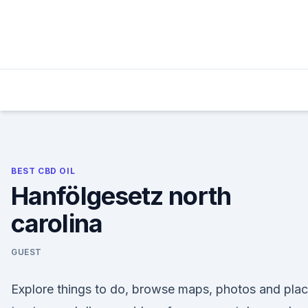
Skip
to
content
BEST CBD OIL
Hanfölgesetz north
carolina
GUEST
Explore things to do, browse maps, photos and pla