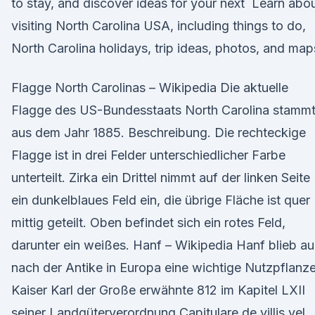
to stay, and discover ideas for your next Learn abo
visiting North Carolina USA, including things to do,
North Carolina holidays, trip ideas, photos, and map
Flagge North Carolinas – Wikipedia Die aktuelle
Flagge des US-Bundesstaats North Carolina stamm
aus dem Jahr 1885. Beschreibung. Die rechteckige
Flagge ist in drei Felder unterschiedlicher Farbe
unterteilt. Zirka ein Drittel nimmt auf der linken Seite
ein dunkelblaues Feld ein, die übrige Fläche ist quer
mittig geteilt. Oben befindet sich ein rotes Feld,
darunter ein weißes. Hanf – Wikipedia Hanf blieb a
nach der Antike in Europa eine wichtige Nutzpflanze
Kaiser Karl der Große erwähnte 812 im Kapitel LXII
seiner Landgüterverordnung Capitulare de villis vel