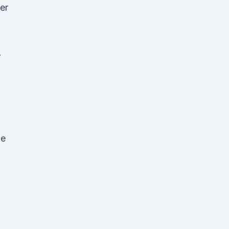
er
r
.
ie