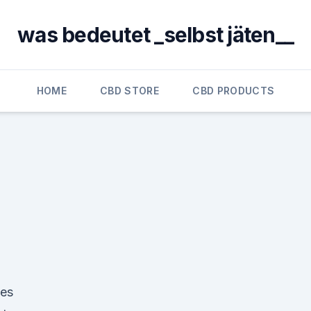
was bedeutet _selbst jäten__
HOME
CBD STORE
CBD PRODUCTS
ces