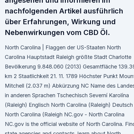
angesehen und informieren im
nachfolgenden Artikel ausführlich
über Erfahrungen, Wirkung und
Nebenwirkungen vom CBD Öl.
North Carolina | Flaggen der US-Staaten North
Carolina Hauptstadt Raleigh größte Stadt Charlotte
Bevölkerung 9.848.060 (2013) Gesamtfläche 139.3
km 2 Staatlichkeit 21. 11. 1789 Höchster Punkt Moun
Mitchell (2.037 m) Abkürzung NC Name des Landes
in anderen Sprachen Tschechisch Severní Karolína
(Raleigh) Englisch North Carolina (Raleigh) Deutsch
North Carolina (Raleigh NC.gov - North Carolina
NC.gov is the official website of North Carolina. Fin
state agencies and contacts, learn about North