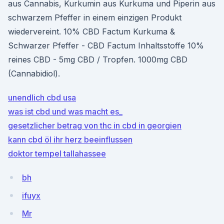
aus Cannabis, Kurkumin aus Kurkuma und Piperin aus
schwarzem Pfeffer in einem einzigen Produkt
wiedervereint. 10% CBD Factum Kurkuma &
Schwarzer Pfeffer - CBD Factum Inhaltsstoffe 10%
reines CBD - 5mg CBD / Tropfen. 1000mg CBD
(Cannabidiol).
unendlich cbd usa
was ist cbd und was macht es_
gesetzlicher betrag von thc in cbd in georgien
kann cbd öl ihr herz beeinflussen
doktor tempel tallahassee
bh
ifuyx
Mr