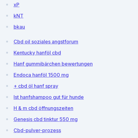
xP
kNT
bkau
Cbd oil soziales angstforum
Kentucky hanföl cbd
Hanf gummibärchen bewertungen
Endoca hanföl 1500 mg
+ cbd öl hanf spray
Ist hanfshampoo gut für hunde
H & m cbd öffnungszeiten
Genesis cbd tinktur 550 mg
Cbd-pulver-prozess